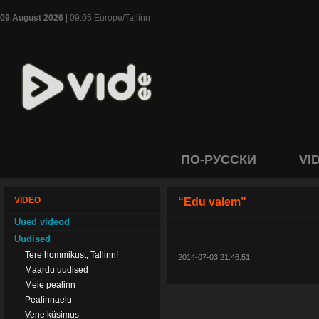
09 August 2026
| 09:05 Europe/Tallinn
ПО-РУССКИ
VI
VIDEO
“Edu valem”
Uued videod
Uudised
Tere hommikust, Tallinn!
2014-07-03 21:46:51
Maardu uudised
Meie pealinn
Pealinnaelu
Vene küsimus