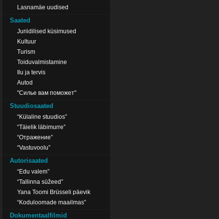
Lasnamäe uudised
Saated
Juriidilised küsimused
Kultuur
Turism
Toiduvalmistamine
Ilu ja tervis
Autod
"Силье вам поможет"
Stuudiosaated
“Külaline stuudios”
“Täielik läbimurre”
“Отражение”
“Vastuvoolu”
Autorisaated
“Edu valem”
“Tallinna süžeed”
Yana Toomi Brüsseli päevik
“Koduloomade maailmas”
Dokumentaalfilmid