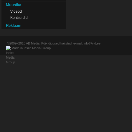
Muusika
Videod
Kontserdid
Reklaam
©2009–2015
AB Media
. Kõik õigused kaitstud. e-mail:
info@vid.ee
Made in
Insite Media Group