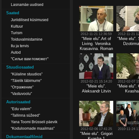
Lasnamäe uudised
Saated
Juriidilised küsimused
Kultuur
Turism
2012-11-21 12:36:59
2012-11-21 1
"Meie elu".Art of
"Meie elu".
Toiduvalmistamine
Living. Veronika
Dzotirma
Ilu ja tervis
Krasavina. Roman
Autod
Polikarpov
"Силье вам поможет"
Stuudiosaated
“Külaline stuudios”
“Täielik läbimurre”
2012-02-21 15:14:20
2012-02-07 1
"Meie elu".
"Meie elu". 
“Отражение”
Aleksandr Litvin
Kvasha
“Vastuvoolu”
Autorisaated
“Edu valem”
“Tallinna süžeed”
Yana Toomi Brüsseli päevik
“Koduloomade maailmas”
2012-02-06 17:41:25
2010-11-24 1
"Meie elu". Grigori
Dokumentaalfilmid
Kvasha.1