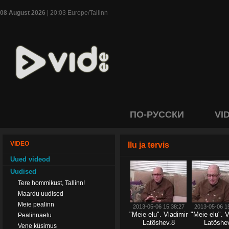
08 August 2026
| 20:03 Europe/Tallinn
ПО-РУССКИ
VI
VIDEO
Ilu ja tervis
Uued videod
Uudised
Tere hommikust, Tallinn!
Maardu uudised
Meie pealinn
2013-05-06 15:38:27
2013-05-06 1
"Meie elu". Vladimir
"Meie elu". V
Pealinnaelu
Latõshev.8
Latõshe
Vene küsimus