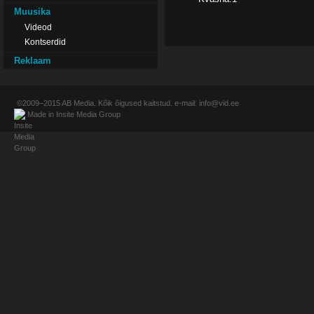
Muusika
Videod
Kontserdid
Reklaam
©2009–2015
AB Media
. Kõik õigused kaitstud. e-mail:
info@vid.ee
Made in
Insite Media Group