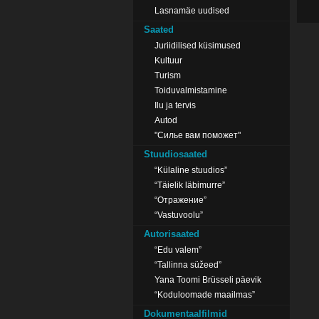
Lasnamäe uudised
Saated
Juriidilised küsimused
Kultuur
Turism
Toiduvalmistamine
Ilu ja tervis
Autod
"Силье вам поможет"
Stuudiosaated
“Külaline stuudios”
“Täielik läbimurre”
“Отражение”
“Vastuvoolu”
Autorisaated
“Edu valem”
“Tallinna süžeed”
Yana Toomi Brüsseli päevik
“Koduloomade maailmas”
Dokumentaalfilmid