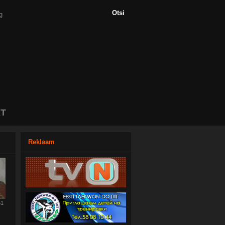
T
Reklaam
51