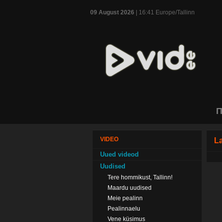
09 August 2026
| 16:41 Europe/Tallinn
П
VIDEO
L
Uued videod
Uudised
Tere hommikust, Tallinn!
Maardu uudised
Meie pealinn
Pealinnaelu
Vene küsimus