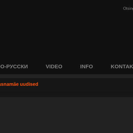
О-РУССКИ
VIDEO
INFO
KONTAK
asnamäe uudised