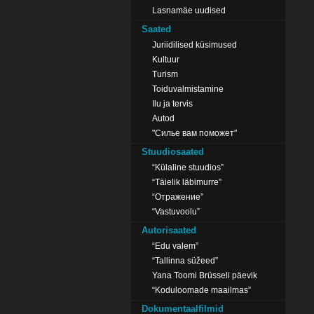
Lasnamäe uudised
Saated
Juriidilised küsimused
Kultuur
Turism
Toiduvalmistamine
Ilu ja tervis
Autod
"Силье вам поможет"
Stuudiosaated
“Külaline stuudios”
“Täielik läbimurre”
“Отражение”
“Vastuvoolu”
Autorisaated
“Edu valem”
“Tallinna süžeed”
Yana Toomi Brüsseli päevik
“Koduloomade maailmas”
Dokumentaalfilmid