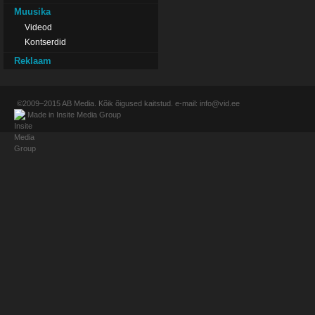
Muusika
Videod
Kontserdid
Reklaam
©2009–2015
AB Media
. Kõik õigused kaitstud. e-mail:
info@vid.ee
Made in
Insite Media Group