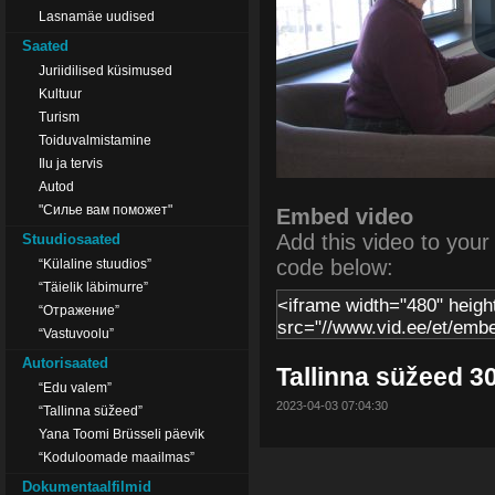
Lasnamäe uudised
Saated
Juriidilised küsimused
Kultuur
Turism
Toiduvalmistamine
Ilu ja tervis
Autod
"Силье вам поможет"
Embed video
Add this video to your s
Stuudiosaated
code below:
“Külaline stuudios”
“Täielik läbimurre”
“Отражение”
“Vastuvoolu”
Autorisaated
Tallinna süžeed 3
“Edu valem”
2023-04-03 07:04:30
“Tallinna süžeed”
Yana Toomi Brüsseli päevik
“Koduloomade maailmas”
Dokumentaalfilmid