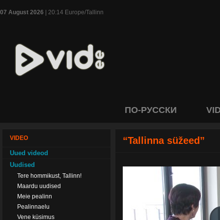
07 August 2026
| 20:14 Europe/Tallinn
ПО-РУССКИ
VI
VIDEO
“Tallinna süžeed”
Uued videod
Uudised
Tere hommikust, Tallinn!
Maardu uudised
Meie pealinn
Pealinnaelu
Vene küsimus