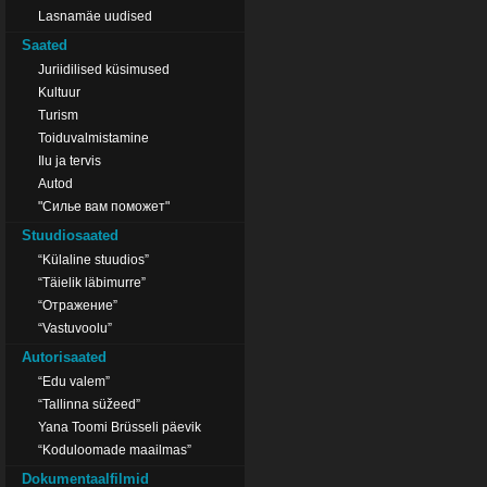
Lasnamäe uudised
Saated
Juriidilised küsimused
Kultuur
Turism
Toiduvalmistamine
Ilu ja tervis
Autod
"Силье вам поможет"
Stuudiosaated
“Külaline stuudios”
“Täielik läbimurre”
“Отражение”
“Vastuvoolu”
Autorisaated
“Edu valem”
“Tallinna süžeed”
Yana Toomi Brüsseli päevik
“Koduloomade maailmas”
Dokumentaalfilmid