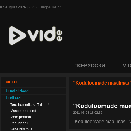
07 August 2026
| 20:17 Europe/Tallinn
ПО-РУССКИ
VI
VIDEO
“Koduloomade maailmas
Uued videod
Uudised
"Koduloomade maail
Tere hommikust, Tallinn!
Maardu uudised
2011-03-03 18:02:32
Meie pealinn
"Koduloomade maailmas" Ne
Pealinnaelu
Vene küsimus