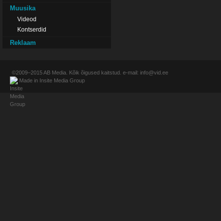
Muusika
Videod
Kontserdid
Reklaam
©2009–2015
AB Media
. Kõik õigused kaitstud. e-mail:
info@vid.ee
Made in
Insite Media Group