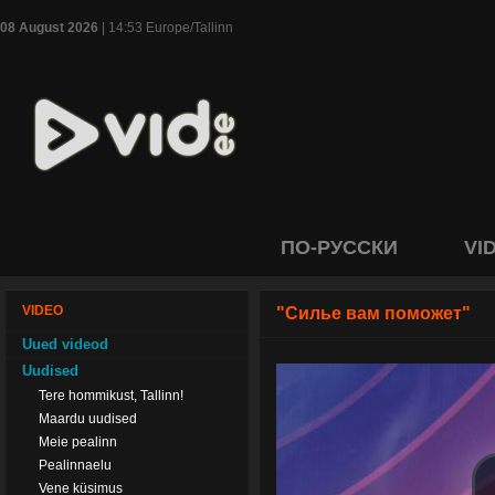
08 August 2026
| 14:53 Europe/Tallinn
ПО-РУССКИ
VI
VIDEO
"Силье вам поможет"
Uued videod
Uudised
Tere hommikust, Tallinn!
Maardu uudised
Meie pealinn
Pealinnaelu
Vene küsimus