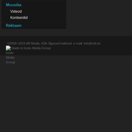
Muusika
Videod
Kontserdid
Reklaam
©2009–2015
AB Media
. Kõik õigused kaitstud. e-mail:
info@vid.ee
Made in
Insite Media Group