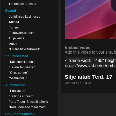
Lasnamäe uudised
Saated
Juriidilised küsimused
Kultuur
Turism
Toiduvalmistamine
Ilu ja tervis
Autod
Embed video
"Силье вам поможет"
Add this video to your site, 
Stuudiosaated
“Külaline stuudios”
“Täielik läbimurre”
“Отражение”
Silje aitab Teid. 17
“Vastuvoolu”
2017-04-22 15:34:23
Autorisaated
“Edu valem”
“Tallinna süžeed”
Yana Toomi Brüsseli päevik
“Koduloomade maailmas”
Dokumentaalfilmid