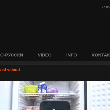
О-РУССКИ
VIDEO
INFO
KONTAK
ued videod