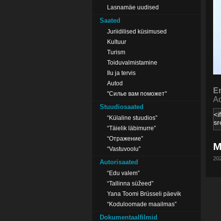
Lasnamäe uudised
Saated
Juriidilised küsimused
Kultuur
Turism
Toiduvalmistamine
Ilu ja tervis
Autod
E
"Силье вам поможет"
Ad
Stuudiosaated
“Külaline stuudios”
“Täielik läbimurre”
“Отражение”
M
“Vastuvoolu”
202
Autorisaated
“Edu valem”
“Tallinna süžeed”
Yana Toomi Brüsseli päevik
“Koduloomade maailmas”
Dokumentaalfilmid