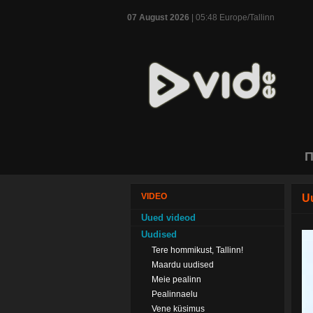
07 August 2026
| 05:48 Europe/Tallinn
П
VIDEO
U
Uued videod
Uudised
Tere hommikust, Tallinn!
Maardu uudised
Meie pealinn
Pealinnaelu
Vene küsimus