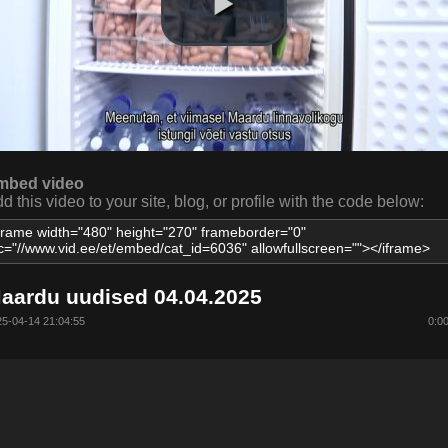
mbed video
d this video to your site, blog, or profile with the code below:
aardu uudised 04.04.2025
5-04-14 21:04:55
0:0