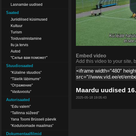
Lasnamäe uudised
Saated
Juriidilised küsimused
Kultuur
Turism
Toiduvalmistamine
Ilu ja tervis
Autod
Embed video
"Силье вам поможет"
Add this video to your site, 
Stuudiosaated
“Külaline stuudios”
“Täielik läbimurre”
“Отражение”
Maardu uudised 16
“Vastuvoolu”
2025-05-18 19:05:43
Autorisaated
“Edu valem”
“Tallinna süžeed”
Yana Toomi Brüsseli päevik
“Koduloomade maailmas”
Dokumentaalfilmid