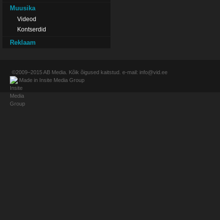
Muusika
Videod
Kontserdid
Reklaam
©2009–2015
AB Media
. Kõik õigused kaitstud. e-mail:
info@vid.ee
Made in
Insite Media Group