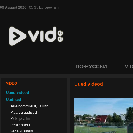
09 August 2026
| 05:35 Europe/Tallinn
ПО-РУССКИ
VI
VIDEO
Uued videod
Uued videod
Uudised
Tere hommikust, Tallinn!
Maardu uudised
Meie pealinn
Pealinnaelu
Vene küsimus