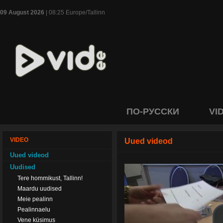
09 August 2026
| 08:25 Europe/Tallinn
ПО-РУССКИ
VI
VIDEO
Uued videod
Uued videod
Uudised
Tere hommikust, Tallinn!
Maardu uudised
Meie pealinn
Pealinnaelu
Vene küsimus