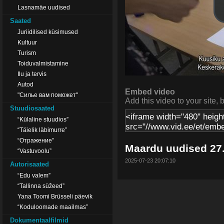
Lasnamäe uudised
Saated
Juriidilised küsimused
Kultuur
Turism
Toiduvalmistamine
Ilu ja tervis
Autod
Embed video
"Силье вам поможет"
Add this video to your site, 
Stuudiosaated
“Külaline stuudios”
“Täielik läbimurre”
“Отражение”
Maardu uudised 27
“Vastuvoolu”
2025-07-23 20:07:10
Autorisaated
“Edu valem”
“Tallinna süžeed”
Yana Toomi Brüsseli päevik
“Koduloomade maailmas”
Dokumentaalfilmid