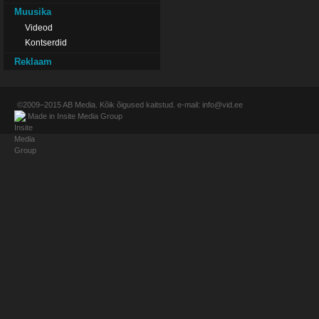
Muusika
Videod
Kontserdid
Reklaam
©2009–2015
AB Media
. Kõik õigused kaitstud. e-mail:
info@vid.ee
Made in
Insite Media Group