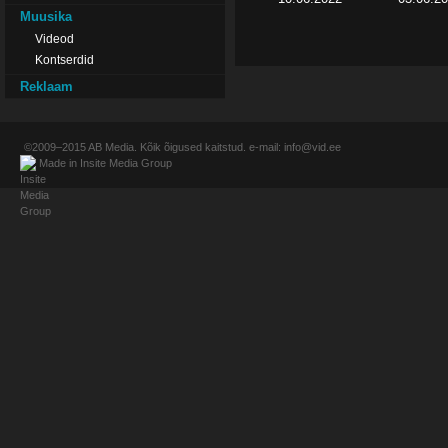
Muusika
Videod
Kontserdid
Reklaam
©2009–2015
AB Media
. Kõik õigused kaitstud. e-mail:
info@vid.ee
Made in
Insite Media Group