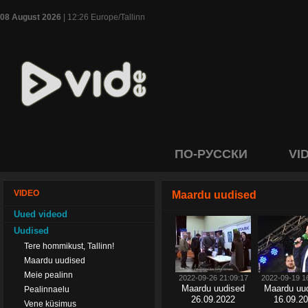
08 August 2026
| 12:26 Europe/Tallinn
ПО-РУССКИ
VI
VIDEO
Maardu uudised
Uued videod
Uudised
Tere hommikust, Tallinn!
Maardu uudised
Meie pealinn
2022-09-26 21:09:17
2022-09-19 1
Maardu uudised
Maardu uu
Pealinnaelu
26.09.2022
16.09.2
Vene küsimus