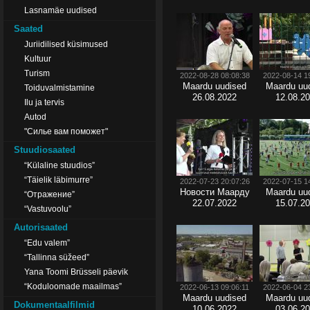
Lasnamäe uudised
Saated
Juriidilised küsimused
Kultuur
Turism
2022-08-28 08:08:38
2022-08-14 1
Maardu uudised
Maardu uu
Toiduvalmistamine
26.08.2022
12.08.2
Ilu ja tervis
Autod
"Силье вам поможет"
Stuudiosaated
“Külaline stuudios”
“Täielik läbimurre”
2022-07-23 20:07:26
2022-07-15 1
Новости Маарду
Maardu uu
“Отражение”
22.07.2022
15.07.2
“Vastuvoolu”
Autorisaated
“Edu valem”
“Tallinna süžeed”
Yana Toomi Brüsseli päevik
“Koduloomade maailmas”
2022-06-13 09:06:11
2022-06-04 2
Maardu uudised
Maardu uu
Dokumentaalfilmid
10.06.2022
03.06.2