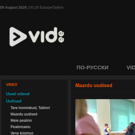
09 August 2026
| 00:26 Europe/Tallinn
ПО-РУССКИ
VI
VIDEO
Maardu uudised
Uued videod
Uudised
Tere hommikust, Tallinn!
Maardu uudised
Meie pealinn
Pealinnaelu
Vene küsimus