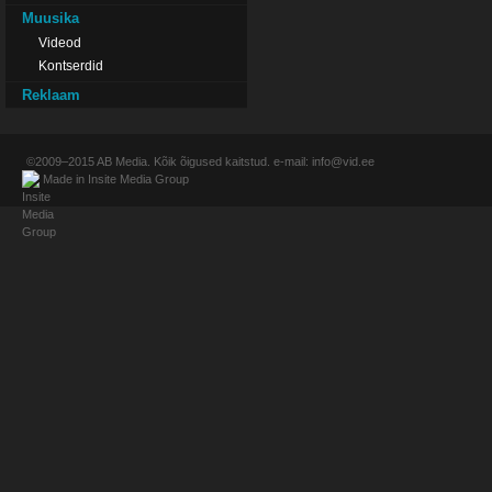
Muusika
Videod
Kontserdid
Reklaam
©2009–2015
AB Media
. Kõik õigused kaitstud. e-mail:
info@vid.ee
Made in
Insite Media Group