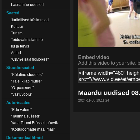
Lasnamäe uudised
Saated
Juriidilised küsimused
Kultuur
Turism
Toiduvalmistamine
Ilu ja tervis
Autod
Embed video
"Силье вам поможет"
Add this video to your site, 
Stuudiosaated
“Külaline stuudios”
“Täielik läbimurre”
“Отражение”
Maardu uudised 08
“Vastuvoolu”
2024-11-08 19:11:24
Autorisaated
“Edu valem”
“Tallinna süžeed”
Yana Toomi Brüsseli päevik
“Koduloomade maailmas”
Dokumentaalfilmid