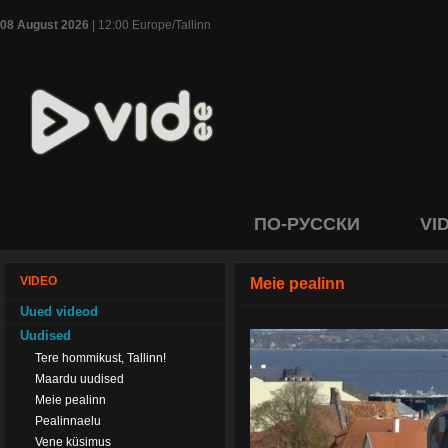
08 August 2026
| 12:00 Europe/Tallinn
ПО-РУССКИ
VI
VIDEO
Meie pealinn
Uued videod
Uudised
Tere hommikust, Tallinn!
Maardu uudised
Meie pealinn
Pealinnaelu
Vene küsimus