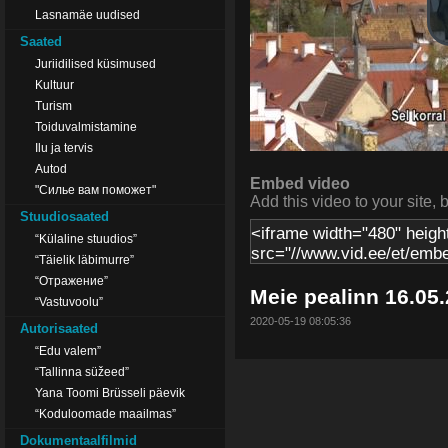
Lasnamäe uudised
Saated
Juriidilised küsimused
Kultuur
Turism
Toiduvalmistamine
Ilu ja tervis
Autod
Embed video
"Силье вам поможет"
Add this video to your site, 
Stuudiosaated
“Külaline stuudios”
“Täielik läbimurre”
“Отражение”
Meie pealinn 16.05
“Vastuvoolu”
2020-05-19 08:05:36
Autorisaated
“Edu valem”
“Tallinna süžeed”
Yana Toomi Brüsseli päevik
“Koduloomade maailmas”
Dokumentaalfilmid