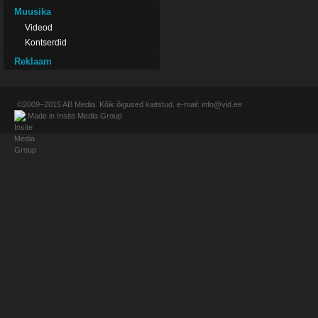
Muusika
Videod
Kontserdid
Reklaam
©2009–2015
AB Media
. Kõik õigused kaitstud. e-mail:
info@vid.ee
Made in
Insite Media Group