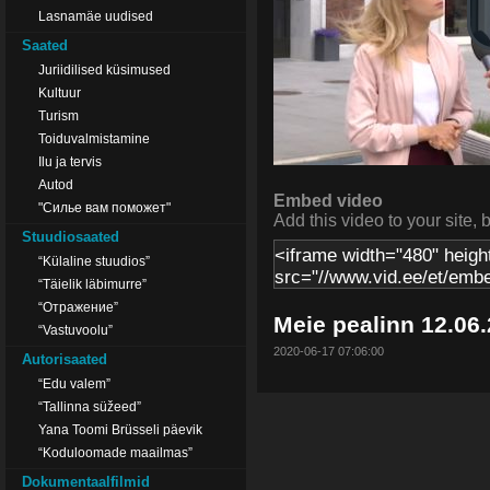
Lasnamäe uudised
Saated
Juriidilised küsimused
Kultuur
Turism
Toiduvalmistamine
Ilu ja tervis
Autod
Embed video
"Силье вам поможет"
Add this video to your site, 
Stuudiosaated
“Külaline stuudios”
“Täielik läbimurre”
“Отражение”
Meie pealinn 12.06
“Vastuvoolu”
2020-06-17 07:06:00
Autorisaated
“Edu valem”
“Tallinna süžeed”
Yana Toomi Brüsseli päevik
“Koduloomade maailmas”
Dokumentaalfilmid