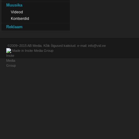
Muusika
Videod
Kontserdid
Reklaam
©2009–2015
AB Media
. Kõik õigused kaitstud. e-mail:
info@vid.ee
Made in
Insite Media Group