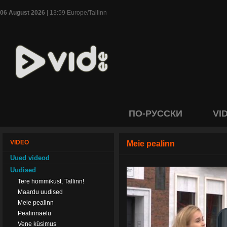
06 August 2026
| 13:59 Europe/Tallinn
ПО-РУССКИ
VI
VIDEO
Meie pealinn
Uued videod
Uudised
Tere hommikust, Tallinn!
Maardu uudised
Meie pealinn
Pealinnaelu
Vene küsimus