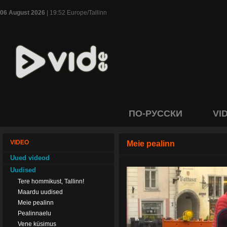
06 August 2026
| 19:52 Europe/Tallinn
ПО-РУССКИ
VI
VIDEO
Meie pealinn
Uued videod
Uudised
Tere hommikust, Tallinn!
Maardu uudised
Meie pealinn
Pealinnaelu
Vene küsimus