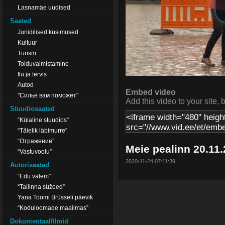
Lasnamäe uudised
Saated
Juriidilised küsimused
Kultuur
Turism
Toiduvalmistamine
Ilu ja tervis
Autod
Embed video
"Силье вам поможет"
Add this video to your site, 
Stuudiosaated
“Külaline stuudios”
“Täielik läbimurre”
“Отражение”
Meie pealinn 20.11.
“Vastuvoolu”
2020-11-24 07:11:39
Autorisaated
“Edu valem”
“Tallinna süžeed”
Yana Toomi Brüsseli päevik
“Koduloomade maailmas”
Dokumentaalfilmid