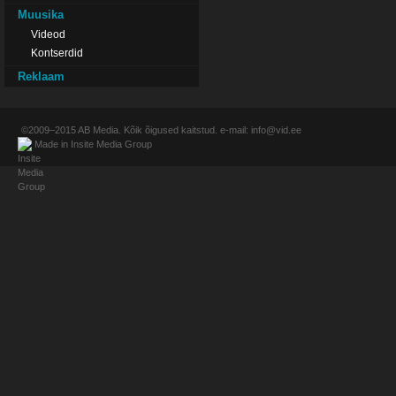
Muusika
Videod
Kontserdid
Reklaam
©2009–2015
AB Media
. Kõik õigused kaitstud. e-mail:
info@vid.ee
Made in
Insite Media Group