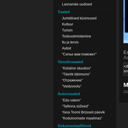
Lasnamäe uudised
Saated
Juriidilised küsimused
Kultuur
Turism
Toiduvalmistamine
Ilu ja tervis
Autod
E
"Силье вам поможет"
Ad
Stuudiosaated
“Külaline stuudios”
“Täielik läbimurre”
“Отражение”
M
“Vastuvoolu”
202
Autorisaated
“Edu valem”
“Tallinna süžeed”
Yana Toomi Brüsseli päevik
“Koduloomade maailmas”
Dokumentaalfilmid