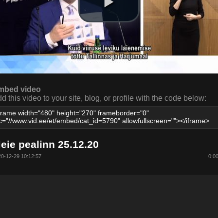
mbed video
d this video to your site, blog, or profile with the code below:
eie pealinn 25.12.20
0-12-29 10:12:57
0:0