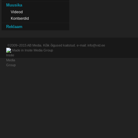
Muusika
Videod
Kontserdid
Reklaam
©2009–2015
AB Media
. Kõik õigused kaitstud. e-mail:
info@vid.ee
Made in
Insite Media Group