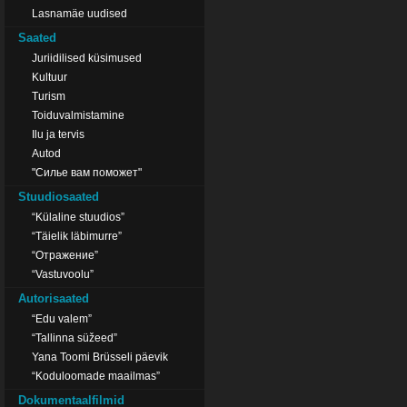
Lasnamäe uudised
Saated
Juriidilised küsimused
Kultuur
Turism
Toiduvalmistamine
Ilu ja tervis
Autod
"Силье вам поможет"
Stuudiosaated
“Külaline stuudios”
“Täielik läbimurre”
“Отражение”
“Vastuvoolu”
Autorisaated
“Edu valem”
“Tallinna süžeed”
Yana Toomi Brüsseli päevik
“Koduloomade maailmas”
Dokumentaalfilmid