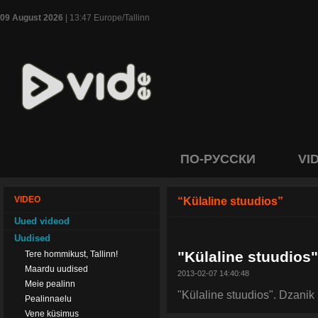
09 August 2026
| 13:47 Europe/Tallinn
ПО-РУССКИ
VI
VIDEO
“Külaline stuudios”
Uued videod
Uudised
"Külaline stuudios"
Tere hommikust, Tallinn!
Maardu uudised
2013-02-07 14:40:48
Meie pealinn
"Külaline stuudios". Dzanik
Pealinnaelu
Vene küsimus