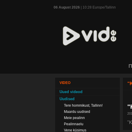
06 August 2026
| 10:28 Europe/Tallinn
П
VIDEO
“K
Uued videod
Uudised
"
Tere hommikust, Tallinn!
Maardu uudised
201
Meie pealinn
"K
Pealinnaelu
Vene küsimus