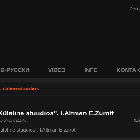
О-РУССКИ
VIDEO
INFO
KONTAK
ülaline stuudios”
Külaline stuudios". I.Altman E.Zuroff
0-04-28 09:11:46
0:3
ülaline stuudios". I.Altman E.Zuroff