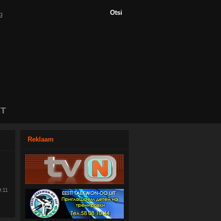
T
Reklaam
9:11