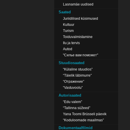
Lasnamäe uudised
Saated
Juriidilised küsimused
Kultuur
Turism
Toiduvalmistamine
Ilu ja tervis
Autod
"Силье вам поможет"
Stuudiosaated
“Külaline stuudios”
“Täielik läbimurre”
“Отражение”
“Vastuvoolu”
Autorisaated
“Edu valem”
“Tallinna süžeed”
Yana Toomi Brüsseli päevik
“Koduloomade maailmas”
Dokumentaalfilmid