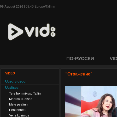
09 August 2026
| 08:40 Europe/Tallinn
ПО-РУССКИ
VI
VIDEO
“Отражение”
Uued videod
Uudised
Tere hommikust, Tallinn!
Maardu uudised
Meie pealinn
Pealinnaelu
Vene küsimus