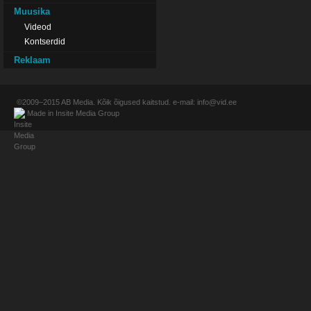
Muusika
Videod
Kontserdid
Reklaam
©2009–2015
AB Media
. Kõik õigused kaitstud. e-mail:
info@vid.ee
Made in
Insite Media Group