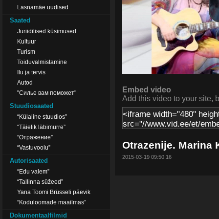
Lasnamäe uudised
Saated
Juriidilised küsimused
Kultuur
Turism
Toiduvalmistamine
Ilu ja tervis
Autod
Embed video
"Силье вам поможет"
Add this video to your site, 
Stuudiosaated
“Külaline stuudios”
“Täielik läbimurre”
“Отражение”
Otrazenije. Marina
“Vastuvoolu”
2015-03-19 09:50:16
Autorisaated
“Edu valem”
“Tallinna süžeed”
Yana Toomi Brüsseli päevik
“Koduloomade maailmas”
Dokumentaalfilmid