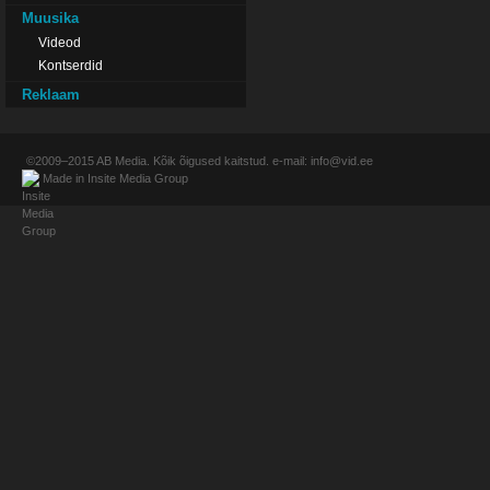
Muusika
Videod
Kontserdid
Reklaam
©2009–2015
AB Media
. Kõik õigused kaitstud. e-mail:
info@vid.ee
Made in
Insite Media Group