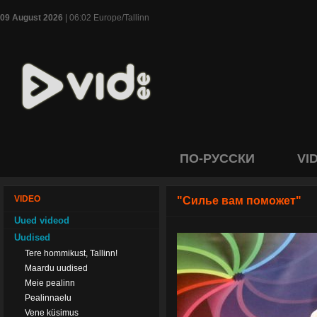
09 August 2026
| 06:02 Europe/Tallinn
ПО-РУССКИ
VI
VIDEO
"Силье вам поможет"
Uued videod
Uudised
Tere hommikust, Tallinn!
Maardu uudised
Meie pealinn
Pealinnaelu
Vene küsimus