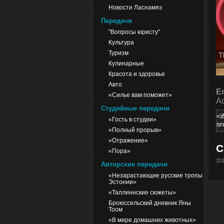
Новости Ласнамяэ
Передачи
"Вопросы юристу"
Культура
Туризм
T
Кулинарные
Красота и здоровье
Авто
E
«Силье вам поможет»
Ad
Студийные передачи
«Гость в студии»
«Полный прорыв»
«Отражение»
С
«Пора»
201
Авторские передачи
«Незарастающие русские тропы
Эстонии»
«Таллиннские сюжеты»
Броюссельский дневник Яны
Тоом
«В мире домашних животных»