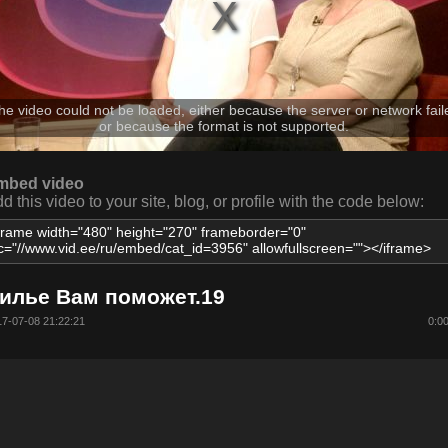
he video could not be loaded, either because the server or network fail
or because the format is not supported.
mbed video
d this video to your site, blog, or profile with the code below:
илье Вам поможет.19
7-07-08 21:22:21
0:0