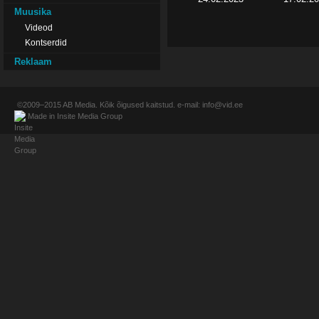
Muusika
Videod
Kontserdid
Reklaam
©2009–2015
AB Media
. Kõik õigused kaitstud. e-mail:
info@vid.ee
Made in
Insite Media Group