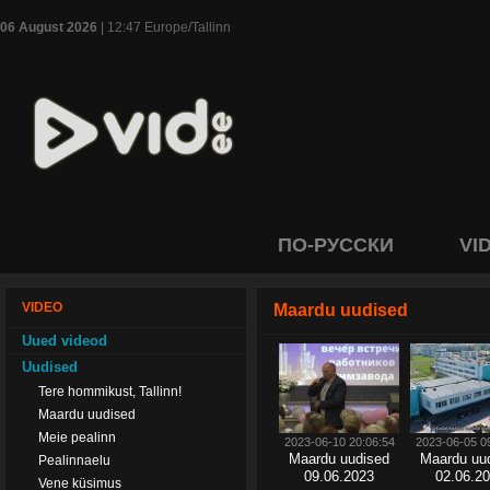
06 August 2026
| 12:47 Europe/Tallinn
ПО-РУССКИ
VI
VIDEO
Maardu uudised
Uued videod
Uudised
Tere hommikust, Tallinn!
Maardu uudised
Meie pealinn
2023-06-10 20:06:54
2023-06-05 0
Maardu uudised
Maardu uu
Pealinnaelu
09.06.2023
02.06.2
Vene küsimus