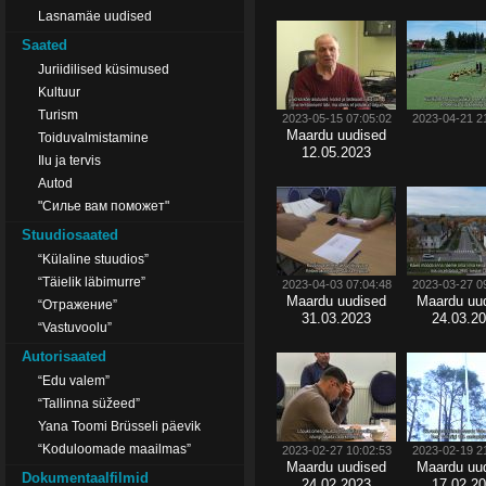
Lasnamäe uudised
Saated
Juriidilised küsimused
Kultuur
Turism
2023-05-15 07:05:02
2023-04-21 2
Maardu uudised
Toiduvalmistamine
12.05.2023
Ilu ja tervis
Autod
"Силье вам поможет"
Stuudiosaated
“Külaline stuudios”
“Täielik läbimurre”
2023-04-03 07:04:48
2023-03-27 0
Maardu uudised
Maardu uu
“Отражение”
31.03.2023
24.03.2
“Vastuvoolu”
Autorisaated
“Edu valem”
“Tallinna süžeed”
Yana Toomi Brüsseli päevik
“Koduloomade maailmas”
2023-02-27 10:02:53
2023-02-19 2
Maardu uudised
Maardu uu
Dokumentaalfilmid
24.02.2023
17.02.2