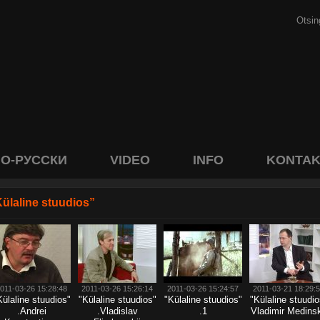
О-РУССКИ
VIDEO
INFO
KONTAK
ülaline stuudios”
011-03-26 15:28:48
2011-03-26 15:26:14
2011-03-26 15:24:57
2011-03-21 18:29:
Külaline stuudios"
"Külaline stuudios"
"Külaline stuudios"
"Külaline stuudio
.Andrei
.Vladislav
.1
Vladimir Medinsk