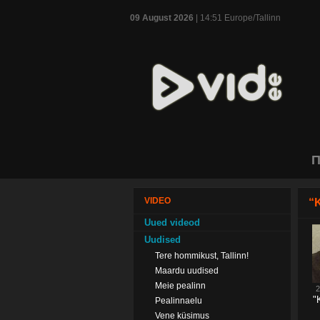
09 August 2026
| 14:51 Europe/Tallinn
П
VIDEO
“K
Uued videod
Uudised
Tere hommikust, Tallinn!
Maardu uudised
Meie pealinn
2
"
Pealinnaelu
Vene küsimus