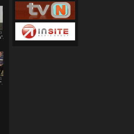
23
s".
31
".