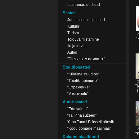
Lasnamäe uudised
Saated
Juriidilised küsimused
Kultuur
Turism
2
"
Toiduvalmistamine
Ilu ja tervis
Autod
"Силье вам поможет"
Stuudiosaated
“Külaline stuudios”
“Täielik läbimurre”
2
"K
“Отражение”
I
“Vastuvoolu”
Autorisaated
“Edu valem”
“Tallinna süžeed”
Yana Toomi Brüsseli päevik
“Koduloomade maailmas”
2
"K
Dokumentaalfilmid