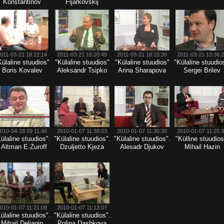
Konstantinov
Fljarkovskij
011-03-21 18:22:14
2011-03-21 18:20:49
2011-03-21 18:15:30
2011-03-21 13:36:
Külaline stuudios"
"Külaline stuudios"
"Külaline stuudios"
"Külaline stuudio
Boris Kovalev
Aleksandr Tsipko
Arina Sharapova
Sergei Brilev
010-04-28 09:11:46
2010-01-07 11:38:03
2010-01-07 11:30:30
2010-01-07 11:25:
ülaline stuudios".
"Külaline stuudios".
"Külaline stuudios".
"Külline stuudios
.Altman E.Zuroff
Dzuljetto Kjezа
Alesadr Djukov
Mihail Hazin
010-01-07 11:21:09
2010-01-07 11:13:07
ülaline stuudios".
"Külaline stuudios".
Mihail Deljagin
Polina Dashkova