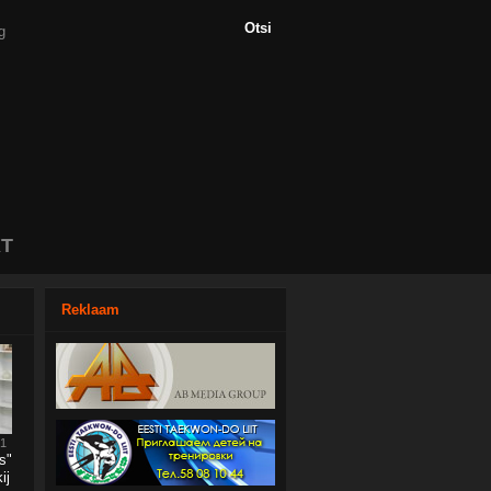
T
Reklaam
51
s"
ij