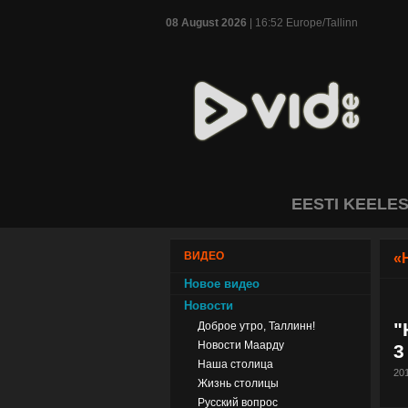
08 August 2026
| 16:52 Europe/Tallinn
EESTI KEELE
ВИДЕО
«
Новое видео
Новости
"
Доброе утро, Таллинн!
Новости Маарду
3
Наша столица
201
Жизнь столицы
Русский вопрос