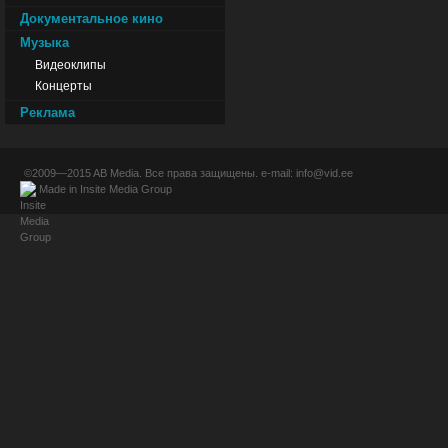
Документальное кино
Музыка
Видеоклипы
Концерты
Реклама
©2009—2015
AB Media
. Все права защищены. e-mail:
info@vid.ee
Made in
Insite Media Group