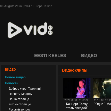
08 August 2026
| 20:47 Europe/Tallinn
EESTI KEELES
ВИДЕО
ВИДЕО
Видеоклипы
Новое видео
Новости
Доброе утро, Таллинн!
Новости Маарду
Наша столица
2021-09-08 11:09:39
2013-02-12 1
Концерт."Хочу
"Одна ".Ma
Жизнь столицы
стать звездой"
Русский вопрос