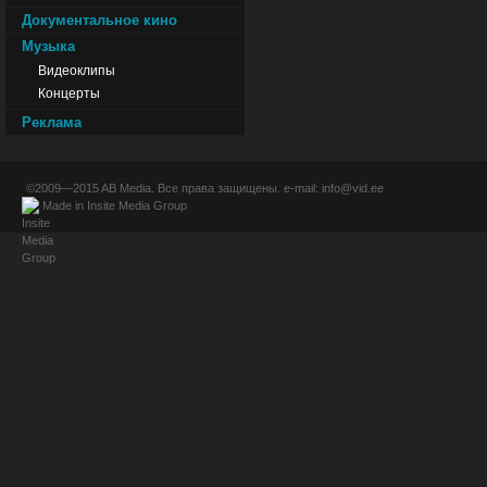
Документальное кино
Музыка
Видеоклипы
Концерты
Реклама
©2009—2015
AB Media
. Все права защищены. e-mail:
info@vid.ee
Made in
Insite Media Group