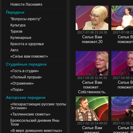
Новости Ласнамяэ
Передачи
"Вопросы юристу"
Культура
Туризм
2017-07-08 21:24:35
2017-07-08 2
Силье Вам
Силье 
Кулинарные
поможет.20
поможет
Красота и здоровье
Авто
«Силье вам поможет»
Студийные передачи
«Гость в студии»
«Полный прорыв»
2017-03-20 11:44:33
2017-03-08 1
Силье Вам
Силье 
«Отражение»
поможет .
поможет
«Пора»
Собственность.
Авторские передачи
«Незарастающие русские тропы
Эстонии»
«Таллиннские сюжеты»
Броюссельский дневник Яны
2017-02-10 14:49:53
2017-01-09 1
Тоом
Силье Вам
Силье 
«В мире домашних животных»
поможет.
поможет. 