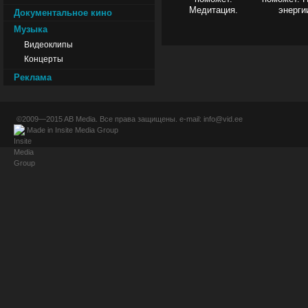
Медитация.
энерги
Документальное кино
Музыка
Видеоклипы
Концерты
Реклама
©2009—2015
AB Media
. Все права защищены. e-mail:
info@vid.ee
Made in
Insite Media Group