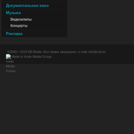
Документальное кино
Музыка
Видеоклипы
Концерты
Реклама
©2009—2015
AB Media
. Все права защищены. e-mail:
info@vid.ee
Made in
Insite Media Group