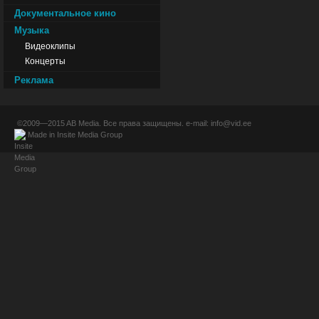
Документальное кино
Музыка
Видеоклипы
Концерты
Реклама
©2009—2015
AB Media
. Все права защищены. e-mail:
info@vid.ee
Made in
Insite Media Group