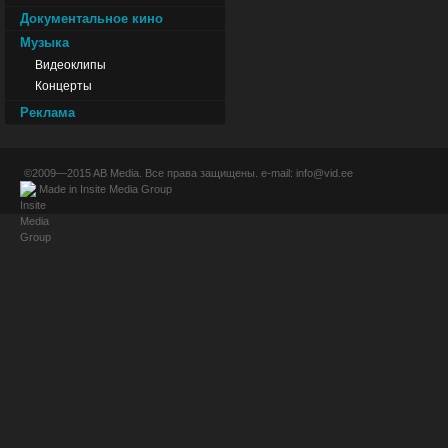
Документальное кино
Музыка
Видеоклипы
Концерты
Реклама
©2009—2015
AB Media
. Все права защищены. e-mail:
info@vid.ee
Made in
Insite Media Group