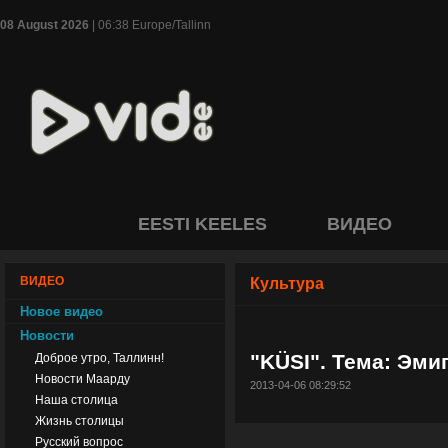
08 August 2026
| 06:38 Europe/Tallinn
EESTI KEELES
ВИДЕО
ВИДЕО
Культура
Новое видео
Новости
"KÜSI". Тема: Эми
Доброе утро, Таллинн!
Новости Маарду
2013-04-06 08:29:52
Наша столица
Жизнь столицы
Русский вопрос