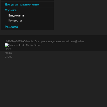
Документальное кино
Музыка
Видеоклипы
Концерты
Реклама
©2009—2015
AB Media
. Все права защищены. e-mail:
info@vid.ee
Made in
Insite Media Group