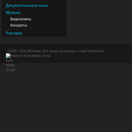
Документальное кино
Музыка
Видеоклипы
Концерты
Реклама
©2009—2015
AB Media
. Все права защищены. e-mail:
info@vid.ee
Made in
Insite Media Group