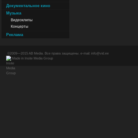
Документальное кино
Музыка
Видеоклипы
Концерты
Реклама
©2009—2015
AB Media
. Все права защищены. e-mail:
info@vid.ee
Made in
Insite Media Group