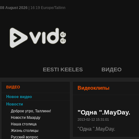
08 August 2026
| 16:19 Europe/Tallinn
EESTI KEELES
ВИДЕО
ВИДЕО
Видеоклипы
Новое видео
Новости
"Одна ".MayDay.
Доброе утро, Таллинн!
Новости Маарду
2013-02-12 15:31:01
Наша столица
"Одна ".MayDay.
Жизнь столицы
Русский вопрос