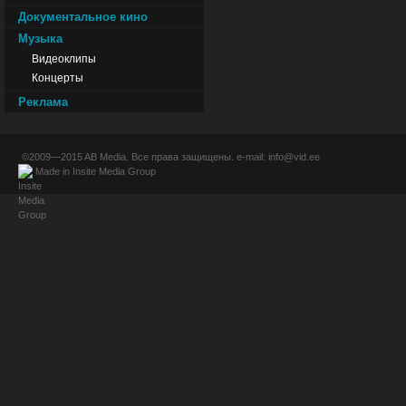
Документальное кино
Музыка
Видеоклипы
Концерты
Реклама
©2009—2015
AB Media
. Все права защищены. e-mail:
info@vid.ee
Made in
Insite Media Group