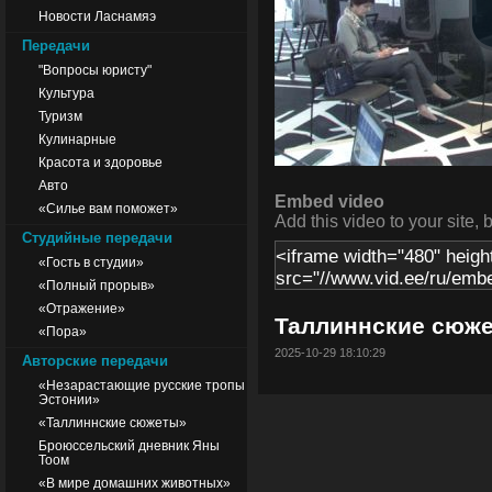
Новости Ласнамяэ
Передачи
"Вопросы юристу"
Культура
Туризм
Кулинарные
Красота и здоровье
Авто
Embed video
«Силье вам поможет»
Add this video to your site, 
Студийные передачи
«Гость в студии»
«Полный прорыв»
«Отражение»
Таллиннские сюже
«Пора»
2025-10-29 18:10:29
Авторские передачи
«Незарастающие русские тропы
Эстонии»
«Таллиннские сюжеты»
Броюссельский дневник Яны
Тоом
«В мире домашних животных»