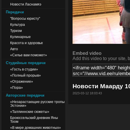
Новости Ласнамяэ
Передачи
"Вопросы юристу"
Культура
Туризм
Кулинарные
Красота и здоровье
Авто
Embed video
«Силье вам поможет»
Add this video to your site, 
Студийные передачи
«Гость в студии»
«Полный прорыв»
«Отражение»
Новости Маарду 10
«Пора»
2023-03-12 18:03:43
Авторские передачи
«Незарастающие русские тропы
Эстонии»
«Таллиннские сюжеты»
Броюссельский дневник Яны
Тоом
«В мире домашних животных»