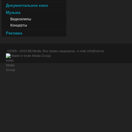
Документальное кино
Музыка
Видеоклипы
Концерты
Реклама
©2009—2015
AB Media
. Все права защищены. e-mail:
info@vid.ee
Made in
Insite Media Group