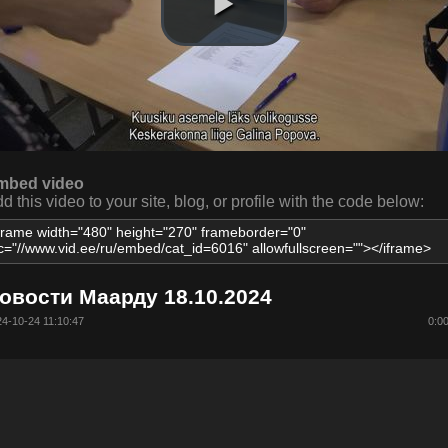
mbed video
d this video to your site, blog, or profile with the code below:
овости Маарду 18.10.2024
4-10-24 11:10:47
0:0