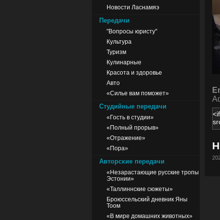
Новости Ласнамяэ
Передачи
"Вопросы юристу"
Культура
Туризм
Кулинарные
Красота и здоровье
Авто
E
«Силье вам поможет»
Ad
Студийные передачи
«Гость в студии»
«Полный прорыв»
«Отражение»
Н
«Пора»
202
Авторские передачи
«Незарастающие русские тропы
Эстонии»
«Таллиннские сюжеты»
Броюссельский дневник Яны
Тоом
«В мире домашних животных»