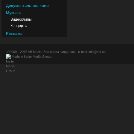
Документальное кино
Музыка
Видеоклипы
Концерты
Реклама
©2009—2015
AB Media
. Все права защищены. e-mail:
info@vid.ee
Made in
Insite Media Group