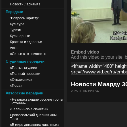
Новости Ласнамяэ
Передачи
"Вопросы юристу"
Культура
Туризм
Кулинарные
Красота и здоровье
Авто
Embed video
«Силье вам поможет»
Add this video to your site, 
Студийные передачи
«Гость в студии»
«Полный прорыв»
«Отражение»
Новости Маарду 30
«Пора»
2025-06-06 19:06:47
Авторские передачи
«Незарастающие русские тропы
Эстонии»
«Таллиннские сюжеты»
Броюссельский дневник Яны
Тоом
«В мире домашних животных»