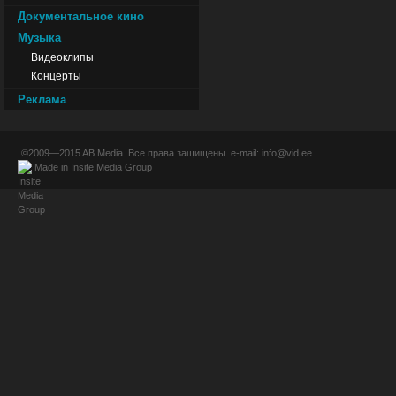
Документальное кино
Музыка
Видеоклипы
Концерты
Реклама
©2009—2015
AB Media
. Все права защищены. e-mail:
info@vid.ee
Made in
Insite Media Group