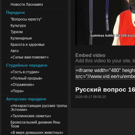
Новости Ласнамяэ
Передачи
"Вопросы юристу"
Культура
Туризм
Кулинарные
Красота и здоровье
Авто
Embed video
«Силье вам поможет»
Add this video to your site, 
Студийные передачи
«Гость в студии»
«Полный прорыв»
«Отражение»
Русский вопрос 16
«Пора»
2020-05-17 08:05:10
Авторские передачи
«Незарастающие русские тропы
Эстонии»
«Таллиннские сюжеты»
Броюссельский дневник Яны
Тоом
«В мире домашних животных»