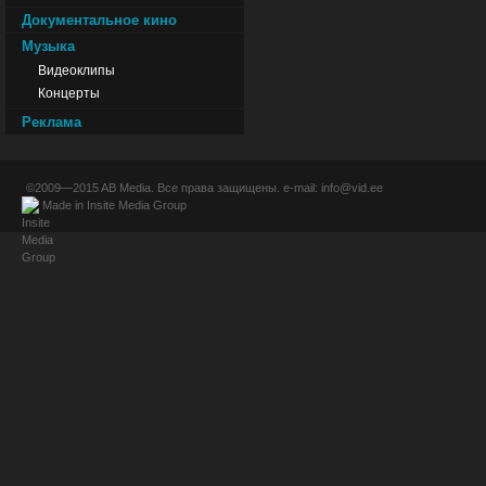
Документальное кино
Музыка
Видеоклипы
Концерты
Реклама
©2009—2015
AB Media
. Все права защищены. e-mail:
info@vid.ee
Made in
Insite Media Group