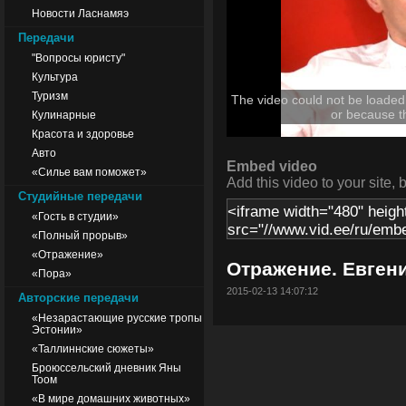
Новости Ласнамяэ
Передачи
"Вопросы юристу"
Культура
Туризм
The video could not be loaded,
or because t
Кулинарные
Красота и здоровье
Авто
Embed video
«Силье вам поможет»
Add this video to your site, 
Студийные передачи
«Гость в студии»
«Полный прорыв»
«Отражение»
Отражение. Евген
«Пора»
2015-02-13 14:07:12
Авторские передачи
«Незарастающие русские тропы
Эстонии»
«Таллиннские сюжеты»
Броюссельский дневник Яны
Тоом
«В мире домашних животных»