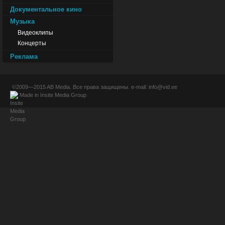
Документальное кино
Музыка
Видеоклипы
Концерты
Реклама
©2009—2015
AB Media
. Все права защищены. e-mail:
info@vid.ee
Made in
Insite Media Group