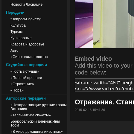
Новости Ласнамяэ
Передачи
"Вопросы юристу"
Культура
Туризм
Кулинарные
Красота и здоровье
Авто
«Силье вам поможет»
Embed video
Add this video to your s
Студийные передачи
code below:
«Гость в студии»
«Полный прорыв»
«Отражение»
«Пора»
Авторские передачи
Отражение. Стан
«Незарастающие русские тропы
Эстонии»
2015-02-16 15:41:36
«Таллиннские сюжеты»
Броюссельский дневник Яны
Тоом
«В мире домашних животных»