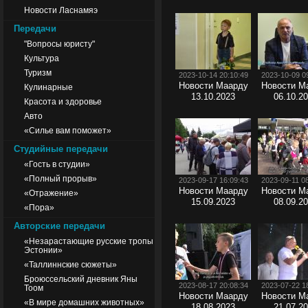
Новости Ласнамяэ
Передачи
"Вопросы юристу"
Культура
Туризм
2023-10-14 20:10:49
2023-10-09 0
Новости Маарду
Новости М
Кулинарные
13.10.2023
06.10.2
Красота и здоровье
Авто
«Силье вам поможет»
Студийные передачи
«Гость в студии»
«Полный прорыв»
2023-09-17 16:09:43
2023-09-11 0
Новости Маарду
Новости М
«Отражение»
15.09.2023
08.09.2
«Пора»
Авторские передачи
«Незарастающие русские тропы
Эстонии»
«Таллиннские сюжеты»
Броюссельский дневник Яны
2023-08-17 20:08:34
2023-07-22 1
Тоом
Новости Маарду
Новости М
«В мире домашних животных»
18.08.2023
21.07.2