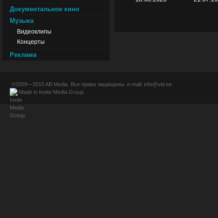
Документальное кино
Музыка
Видеоклипы
Концерты
Реклама
©2009—2015
AB Media
. Все права защищены. e-mail:
info@vid.ee
Made in
Insite Media Group