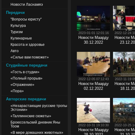
Новости Ласнамяэ
Передачи
"Вопросы юристу"
Культура
Туризм
2023-01-01 12:01:16
2022-12-24 1
Новости Маарду
Новости М
Кулинарные
30.12.2022
23.12.2
Красота и здоровье
Авто
«Силье вам поможет»
Студийные передачи
«Гость в студии»
«Полный прорыв»
2022-12-05 07:12:43
2022-11-19 0
Новости Маарду
Новости М
«Отражение»
02.12.2022
18.11.2
«Пора»
Авторские передачи
«Незарастающие русские тропы
Эстонии»
«Таллиннские сюжеты»
Броюссельский дневник Яны
2022-10-31 19:10:30
2022-10-25 1
Тоом
Новости Маарду
Новости М
«В мире домашних животных»
28.10.2022
21.10.2