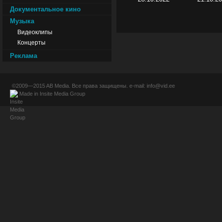
Документальное кино
Музыка
Видеоклипы
Концерты
Реклама
©2009—2015
AB Media
. Все права защищены. e-mail:
info@vid.ee
Made in
Insite Media Group